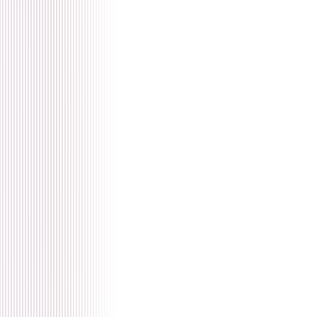
🇩🇪 Deutsch
🇺🇸 English